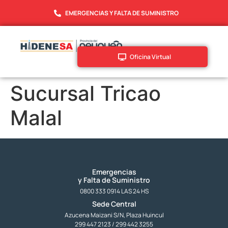
EMERGENCIAS Y FALTA DE SUMINISTRO
Oficina Virtual
Sucursal Tricao
Malal
Emergencias
y Falta de Suministro
0800 333 0914 LAS 24 HS
Sede Central
Azucena Maizani S/N, Plaza Huincul
299 447 2123 / 299 442 3255