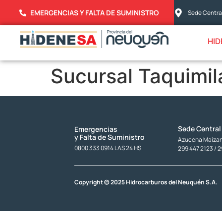
EMERGENCIAS Y FALTA DE SUMINISTRO
Sede Central
HID
Sucursal Taquimil
Sede Central
Emergencias
y Falta de Suministro
Azucena Maizani
0800 333 0914 LAS 24 HS
299 447 2123 / 
Copyright © 2025 Hidrocarburos del Neuquén S.A.