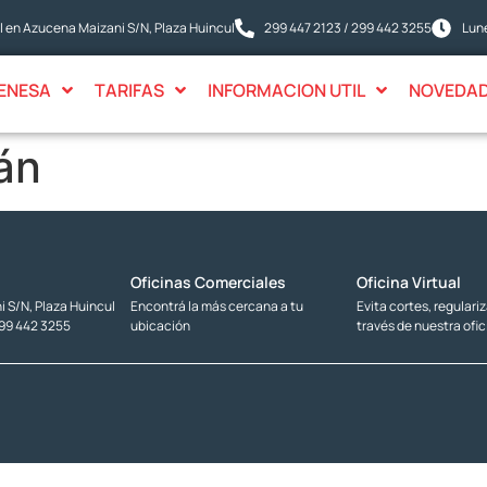
 en Azucena Maizani S/N, Plaza Huincul
299 447 2123 / 299 442 3255
Lune
ENESA
TARIFAS
INFORMACION UTIL
NOVEDA
án
Oficinas Comerciales
Oficina Virtual
 S/N, Plaza Huincul
Encontrá la más cercana a tu
Evita cortes, regulari
299 442 3255
ubicación
través de nuestra ofic