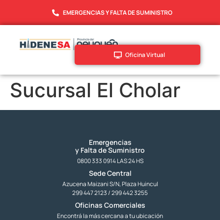
EMERGENCIAS Y FALTA DE SUMINISTRO
Oficina Virtual
Sucursal El Cholar
Emergencias
y Falta de Suministro
0800 333 0914 LAS 24 HS
Sede Central
Azucena Maizani S/N, Plaza Huincul
299 447 2123 / 299 442 3255
Oficinas Comerciales
Encontrá la más cercana a tu ubicación