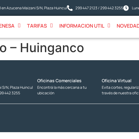
 en Azucena Maizani S/N, Plaza Huincul
299 447 2123 / 299 442 3255
Lune
ENESA
TARIFAS
INFORMACION UTIL
NOVEDA
lo – Huinganco
Oficinas Comerciales
Oficina Virtual
 S/N, Plaza Huincul
Encontrá la más cercana a tu
Evita cortes, regulari
299 442 3255
ubicación
través de nuestra ofic