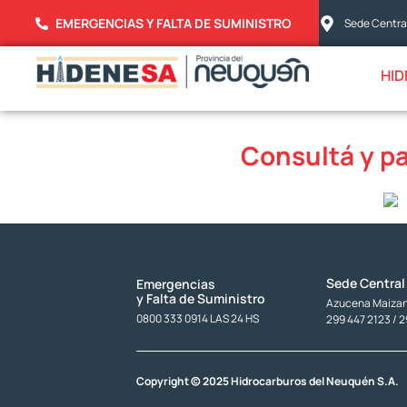
EMERGENCIAS Y FALTA DE SUMINISTRO
Sede Central
HID
Consultá y p
Sede Central
Emergencias
y Falta de Suministro
Azucena Maizani
0800 333 0914 LAS 24 HS
299 447 2123 / 
Copyright © 2025 Hidrocarburos del Neuquén S.A.