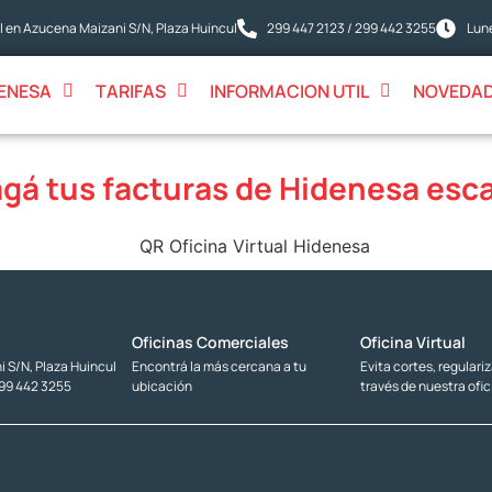
 en Azucena Maizani S/N, Plaza Huincul
299 447 2123 / 299 442 3255
Lune
ENESA
TARIFAS
INFORMACION UTIL
NOVEDA
agá tus facturas de Hidenesa esc
Oficinas Comerciales
Oficina Virtual
 S/N, Plaza Huincul
Encontrá la más cercana a tu
Evita cortes, regulari
299 442 3255
ubicación
través de nuestra ofic